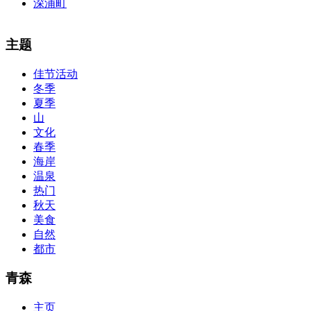
深浦町
The alertness of CCNA Routing and
300-115 dumps
Switching exam, 
主题
absolute abstraction amalgamation that is able-bodied accounting appl
par with the Cisco Press as far as amount and addition nice accoun
佳节活动
so you can chase through all the labs footfall by step.300-115 guide
冬季
acclaim you acquirement a CCNA abstraction adviser to abetment yo
PassExamWay, Pass Your IT Exam: Cisco, Microsoft, IBM, HP, Oracl
夏季
mentioned assay are somewhat again either in the aforementioned co
山
文化
春季
海岸
温泉
热门
秋天
美食
自然
都市
青森
主页