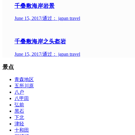
千叠敷海岸岩景
June 15, 2017
/
通过： japan travel
千叠敷海岸之头盔岩
June 15, 2017
/
通过： japan travel
景点
青森地区
五所川原
八户
八甲田
弘前
黑石
下北
津轻
十和田