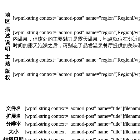
地
区
描
述
内温泉，但该处的主要魅力是露天温泉，地点就位在邻近
说
时间的露天泡澡之后，请别忘了品尝温泉餐厅提供的美味
明
主
题
版
权
文件名
扩展名
分辨率
大小
拍摄日期