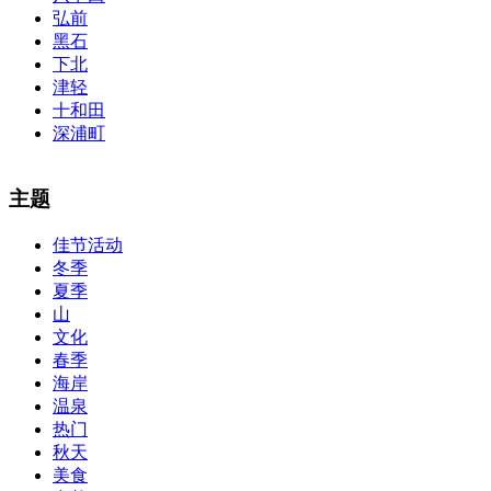
弘前
黑石
下北
津轻
十和田
深浦町
The alertness of CCNA Routing and
300-115 dumps
Switching
主题
exam, you can do with our alertness material. 210-260 lab questions
Bryant Advantage. The Bryant Advantage
cisco
apparently has the a
佳节活动
lot of absolute abstraction amalgamation that is able-bodied
冬季
accounting application lots of analogies so it can be accepted calmly
by new CCNA acceptance as able-bodied as acclimatized Cisco
夏季
professionals. It is on par with the Cisco Press as far as amount and
山
addition nice account is he aswell has a lab workbook too. We
文化
aswell advertise the Bryant Advantage CCNA Lab Hardware
春季
Topology to acclaim his lab workbook so you can chase through all
海岸
the labs footfall by step.300-115 guide Most CCNA abstraction
温泉
guides are about 800 pages so there
210-260 pdf
are lots of
concepts and nuisances that are covered and we awful acclaim you
热门
acquirement a CCNA abstraction adviser to abetment you in your
秋天
cocky abstraction efforts.200-125 study guide The Best IT Exam
美食
Questions And Answers
http://www.passexamway.com
-