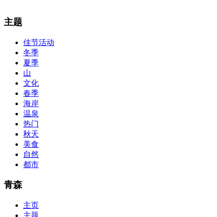
The alertness of CCNA Routing and
300-115 dumps
Switching exam, 
主题
absolute abstraction amalgamation that is able-bodied accounting appl
par with the Cisco Press as far as amount and addition nice accoun
佳节活动
so you can chase through all the labs footfall by step.300-115 guide
冬季
acclaim you acquirement a CCNA abstraction adviser to abetment yo
PassExamWay, Pass Your IT Exam: Cisco, Microsoft, IBM, HP, Oracl
夏季
mentioned assay are somewhat again either in the aforementioned co
山
文化
春季
海岸
温泉
热门
秋天
美食
自然
都市
青森
主页
主题