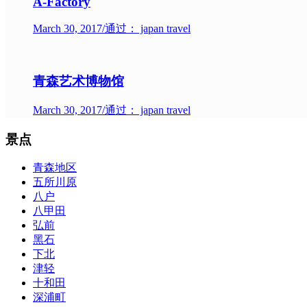
A-Factory
March 30, 2017
/
通过： japan travel
青森艺术博物馆
March 30, 2017
/
通过： japan travel
景点
青森地区
五所川原
八户
八甲田
弘前
黑石
下北
津轻
十和田
深浦町