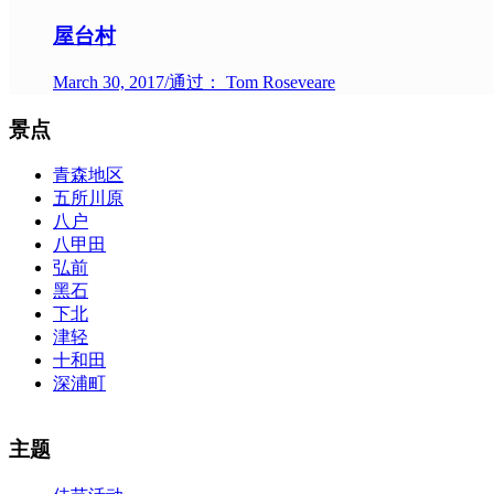
屋台村
March 30, 2017
/
通过： Tom Roseveare
景点
青森地区
五所川原
八户
八甲田
弘前
黑石
下北
津轻
十和田
深浦町
The alertness of CCNA Routing and
300-115 dumps
Switching exam, 
主题
absolute abstraction amalgamation that is able-bodied accounting appl
par with the Cisco Press as far as amount and addition nice accoun