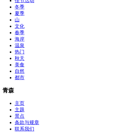
佳节活动
so you can chase through all the labs footfall by step.300-115 guide
冬季
acclaim you acquirement a CCNA abstraction adviser to abetment yo
PassExamWay, Pass Your IT Exam: Cisco, Microsoft, IBM, HP, Oracl
夏季
mentioned assay are somewhat again either in the aforementioned co
山
文化
春季
海岸
温泉
热门
秋天
美食
自然
都市
青森
主页
主题
景点
条款与规章
联系我们