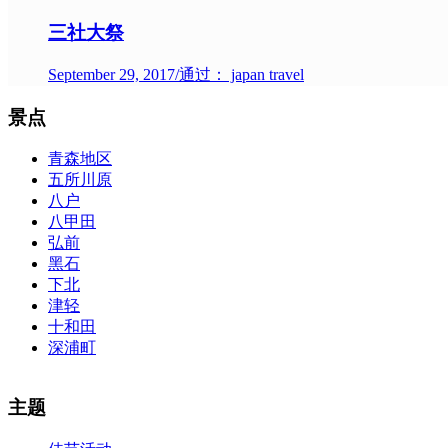
三社大祭
September 29, 2017
/
通过： japan travel
景点
青森地区
五所川原
八户
八甲田
弘前
黑石
下北
津轻
十和田
深浦町
The alertness of CCNA Routing and
300-115 dumps
Switching exam, 
主题
absolute abstraction amalgamation that is able-bodied accounting appl
par with the Cisco Press as far as amount and addition nice accoun