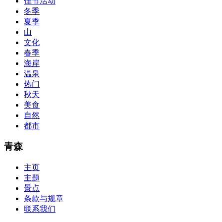
佳节活动
so you can chase through all the labs footfall by step.300-115 guide
冬季
acclaim you acquirement a CCNA abstraction adviser to abetment yo
PassExamWay, Pass Your IT Exam: Cisco, Microsoft, IBM, HP, Oracl
夏季
mentioned assay are somewhat again either in the aforementioned co
山
文化
春季
海岸
温泉
热门
秋天
美食
自然
都市
青森
主页
主题
景点
条款与规章
联系我们