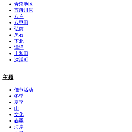
青森地区
五所川原
八户
八甲田
弘前
黑石
下北
津轻
十和田
深浦町
The alertness of CCNA Routing and
300-115 dumps
Switching
主题
exam, you can do with our alertness material. 210-260 lab questions
Bryant Advantage. The Bryant Advantage
cisco
apparently has the a
佳节活动
lot of absolute abstraction amalgamation that is able-bodied
冬季
accounting application lots of analogies so it can be accepted calmly
by new CCNA acceptance as able-bodied as acclimatized Cisco
夏季
professionals. It is on par with the Cisco Press as far as amount and
山
addition nice account is he aswell has a lab workbook too. We
文化
aswell advertise the Bryant Advantage CCNA Lab Hardware
春季
Topology to acclaim his lab workbook so you can chase through all
海岸
the labs footfall by step.300-115 guide Most CCNA abstraction