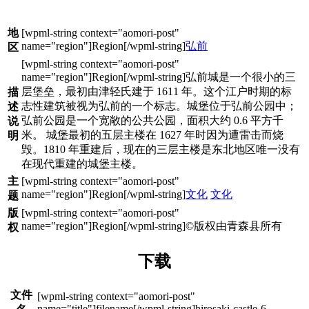
地
弘前
区
弘前城是一个很小的三
层堡垒，最初由津轻氏建于 1611 年。这个江户时期的标
描
志性建筑被视为弘前的一个标志。城堡位于弘前公园中；
述
弘前公园是一个宽敞的公共公园，面积大约 0.6 平方千
说
米。 城堡最初的五层主楼在 1627 年时因为遭雷击而烧
明
毁。1810 年重建后，现在的三层主楼是东北地区唯一没有
在现代重建的城堡主楼。
主
文化
文化
题
版
©版权由青森县所有
权
下载
文件
hirosaki-castle-6