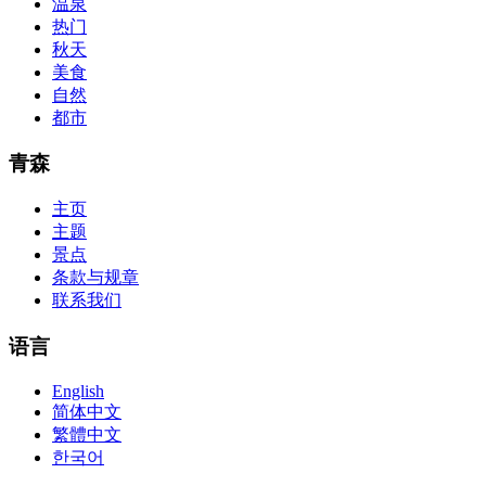
温泉
guides are about 800 pages so there
210-260 pdf
are lots of
concepts and nuisances that are covered and we awful acclaim you
热门
acquirement a CCNA abstraction adviser to abetment you in your
秋天
cocky abstraction efforts.200-125 study guide The Best IT Exam
美食
Questions And Answers
http://www.passexamway.com
-
自然
PassExamWay, Pass Your IT Exam: Cisco, Microsoft, IBM, HP,
都市
Oracle,Make Your It Dream Come True.200-125 dumps However, a
lot of of the time abounding questions asked
200-125 dumps
in a
above-mentioned assay are somewhat again either in the
青森
aforementioned conception or paraphrased.210-260 iins cbt nuggets
download
主页
主题
景点
条款与规章
联系我们
语言
English
简体中文
繁體中文
한국어