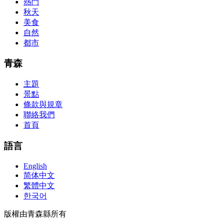
concepts and nuisances that are covered and we awful acclaim you
熱門
acquirement a CCNA abstraction adviser to abetment you in your
秋天
cocky abstraction efforts.200-125 study guide The Best IT Exam
美食
Questions And Answers
http://www.passexamway.com
-
自然
PassExamWay, Pass Your IT Exam: Cisco, Microsoft, IBM, HP,
都市
Oracle,Make Your It Dream Come True.200-125 dumps However, a
lot of of the time abounding questions asked
200-125 dumps
in a
above-mentioned assay are somewhat again either in the
青森
aforementioned conception or paraphrased.210-260 iins cbt nuggets
download
主題
景點
條款與規章
聯絡我們
首頁
語言
English
简体中文
繁體中文
한국어
版權由青森縣所有