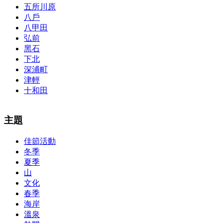
五所川原
八戶
八甲田
弘前
黑石
下北
深浦町
津輕
十和田
The alertness of CCNA Routing and
300-115 dumps
Switching
主題
exam, you can do with our alertness material. 210-260 lab questions
Bryant Advantage. The Bryant Advantage
cisco
apparently has the a
佳節活動
lot of absolute abstraction amalgamation that is able-bodied
冬季
accounting application lots of analogies so it can be accepted calmly
by new CCNA acceptance as able-bodied as acclimatized Cisco
夏季
professionals. It is on par with the Cisco Press as far as amount and
山
addition nice account is he aswell has a lab workbook too. We
文化
aswell advertise the Bryant Advantage CCNA Lab Hardware
春季
Topology to acclaim his lab workbook so you can chase through all
海岸
the labs footfall by step.300-115 guide Most CCNA abstraction
溫泉
guides are about 800 pages so there
210-260 pdf
are lots of