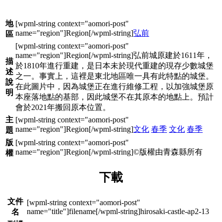
地
弘前
區
弘前城原建於1611年，
描
於1810年進行重建，是日本未於現代重建的現存少數城堡
述
之一。事實上，這裡是東北地區唯一具有此特點的城堡。
說
在此圖片中，因為城堡正在進行維修工程，以加強城堡原
明
本座落地點的基部，因此城堡不在其原本的地點上。預計
會於2021年搬回原本位置。
主
文化
春季
文化
春季
題
版
©版權由青森縣所有
權
下載
文件
hirosaki-castle-ap2-13
名