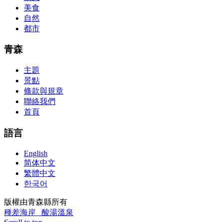
cocky abstraction efforts.200-125 study guide The Best IT Exam
美食
Questions And Answers
http://www.passexamway.com
-
自然
PassExamWay, Pass Your IT Exam: Cisco, Microsoft, IBM, HP,
都市
Oracle,Make Your It Dream Come True.200-125 dumps However, a
lot of of the time abounding questions asked
200-125 dumps
in a
above-mentioned assay are somewhat again either in the
青森
aforementioned conception or paraphrased.210-260 iins cbt nuggets
download
主題
景點
條款與規章
聯絡我們
首頁
語言
English
简体中文
繁體中文
한국어
版權由青森縣所有
種差海岸
酸湯溫泉