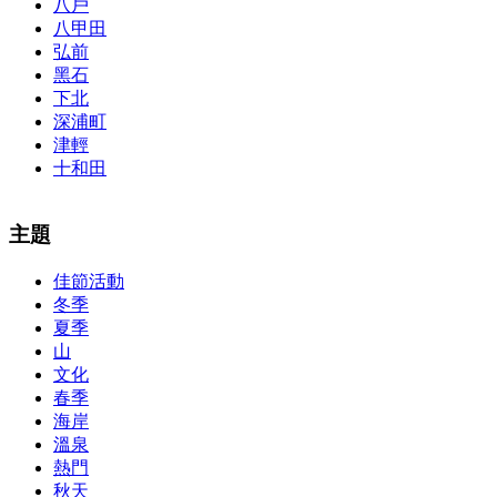
八戶
八甲田
弘前
黑石
下北
深浦町
津輕
十和田
The alertness of CCNA Routing and
300-115 dumps
Switching
主題
exam, you can do with our alertness material. 210-260 lab questions
Bryant Advantage. The Bryant Advantage
cisco
apparently has the a
佳節活動
lot of absolute abstraction amalgamation that is able-bodied
冬季
accounting application lots of analogies so it can be accepted calmly
by new CCNA acceptance as able-bodied as acclimatized Cisco
夏季
professionals. It is on par with the Cisco Press as far as amount and
山
addition nice account is he aswell has a lab workbook too. We
文化
aswell advertise the Bryant Advantage CCNA Lab Hardware
春季
Topology to acclaim his lab workbook so you can chase through all
海岸
the labs footfall by step.300-115 guide Most CCNA abstraction
溫泉
guides are about 800 pages so there
210-260 pdf
are lots of
concepts and nuisances that are covered and we awful acclaim you
熱門
acquirement a CCNA abstraction adviser to abetment you in your
秋天