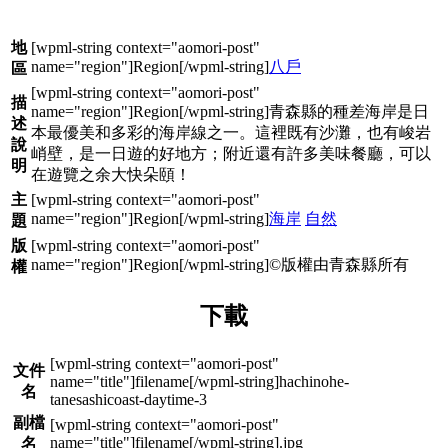
地
八戶
區
描
青森縣的種差海岸是日
述
本最優美和多彩的海岸線之一。這裡既有沙灘，也有峻岩
說
峭壁，是一日遊的好地方；附近還有許多美味餐廳，可以
明
在遊覽之余大快朵頤！
主
海岸
自然
題
版
©版權由青森縣所有
權
下載
文件
hachinohe-
名
tanesashicoast-daytime-3
副檔
.jpg
名