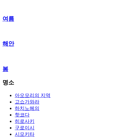
여름
해안
봄
명소
아오모리의 지역
고쇼가와라
하치노헤의
핫코다
히로사키
구로이시
시모키타