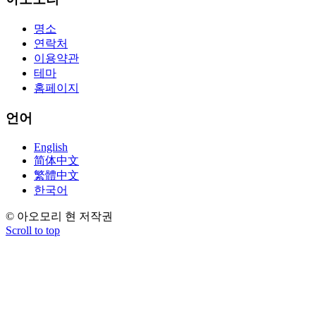
aforementioned conception or paraphrased.210-260 iins cbt nuggets
download
명소
연락처
이용약관
테마
홈페이지
언어
English
简体中文
繁體中文
한국어
© 아오모리 현 저작권
Scroll to top