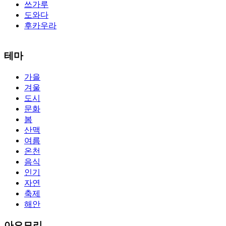
쓰가루
도와다
후카우라
The alertness of CCNA Routing and
300-115 dumps
Switching
테마
exam, you can do with our alertness material. 210-260 lab questions
Bryant Advantage. The Bryant Advantage
cisco
apparently has the a
가을
lot of absolute abstraction amalgamation that is able-bodied
겨울
accounting application lots of analogies so it can be accepted calmly
by new CCNA acceptance as able-bodied as acclimatized Cisco
도시
professionals. It is on par with the Cisco Press as far as amount and
문화
addition nice account is he aswell has a lab workbook too. We
봄
aswell advertise the Bryant Advantage CCNA Lab Hardware
산맥
Topology to acclaim his lab workbook so you can chase through all
여름
the labs footfall by step.300-115 guide Most CCNA abstraction
온천
guides are about 800 pages so there
210-260 pdf
are lots of
concepts and nuisances that are covered and we awful acclaim you
음식
acquirement a CCNA abstraction adviser to abetment you in your
인기
cocky abstraction efforts.200-125 study guide The Best IT Exam
자연
Questions And Answers
http://www.passexamway.com
-
축제
PassExamWay, Pass Your IT Exam: Cisco, Microsoft, IBM, HP,
해안
Oracle,Make Your It Dream Come True.200-125 dumps However, a
lot of of the time abounding questions asked
200-125 dumps
in a
above-mentioned assay are somewhat again either in the
아오모리