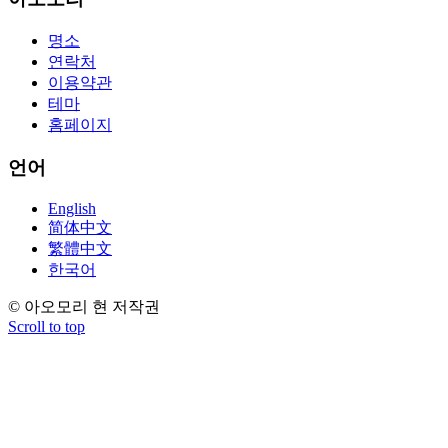
aforementioned conception or paraphrased.210-260 iins cbt nuggets
download
명소
연락처
이용약관
테마
홈페이지
언어
English
简体中文
繁體中文
한국어
© 아오모리 현 저작권
Scroll to top