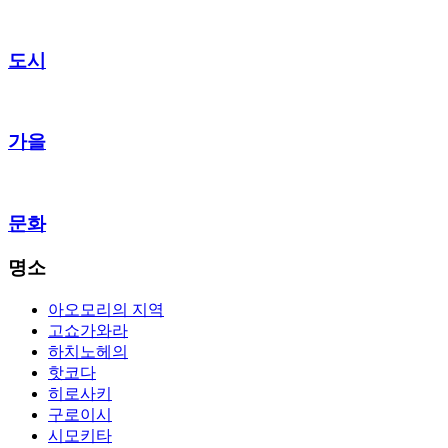
도시
가을
문화
명소
아오모리의 지역
고쇼가와라
하치노헤의
핫코다
히로사키
구로이시
시모키타