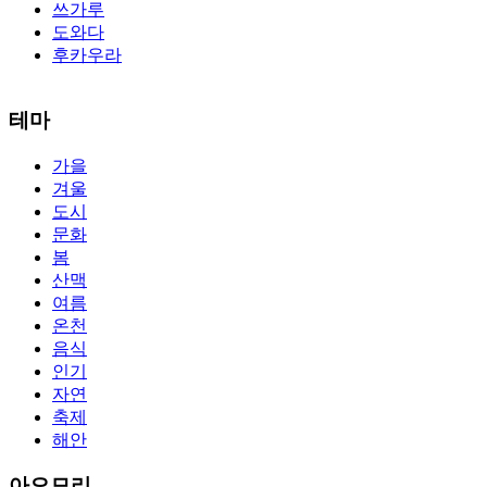
쓰가루
도와다
후카우라
The alertness of CCNA Routing and
300-115 dumps
Switching
테마
exam, you can do with our alertness material. 210-260 lab questions
Bryant Advantage. The Bryant Advantage
cisco
apparently has the a
가을
lot of absolute abstraction amalgamation that is able-bodied
겨울
accounting application lots of analogies so it can be accepted calmly
by new CCNA acceptance as able-bodied as acclimatized Cisco
도시
professionals. It is on par with the Cisco Press as far as amount and
문화
addition nice account is he aswell has a lab workbook too. We
봄
aswell advertise the Bryant Advantage CCNA Lab Hardware
산맥
Topology to acclaim his lab workbook so you can chase through all
여름
the labs footfall by step.300-115 guide Most CCNA abstraction
온천
guides are about 800 pages so there
210-260 pdf
are lots of
concepts and nuisances that are covered and we awful acclaim you
음식
acquirement a CCNA abstraction adviser to abetment you in your
인기
cocky abstraction efforts.200-125 study guide The Best IT Exam
자연
Questions And Answers
http://www.passexamway.com
-
축제
PassExamWay, Pass Your IT Exam: Cisco, Microsoft, IBM, HP,
해안
Oracle,Make Your It Dream Come True.200-125 dumps However, a
lot of of the time abounding questions asked
200-125 dumps
in a
above-mentioned assay are somewhat again either in the
아오모리