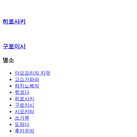
히로사키
구로이시
명소
아오모리의 지역
고쇼가와라
하치노헤의
핫코다
히로사키
구로이시
시모키타
쓰가루
도와다
후카우라