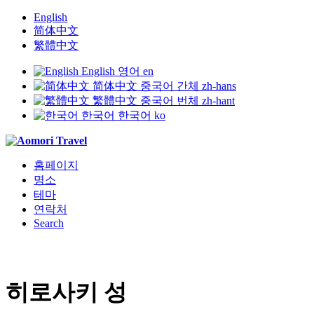
English
简体中文
繁體中文
English
영어
en
简体中文
중국어 간체
zh-hans
繁體中文
중국어 번체
zh-hant
한국어
한국어
ko
홈페이지
명소
테마
연락처
Search
히로사키 성