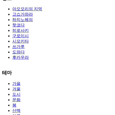
아오모리의 지역
고쇼가와라
하치노헤의
핫코다
히로사키
구로이시
시모키타
쓰가루
도와다
후카우라
The alertness of CCNA Routing and
300-115 dumps
Switching
테마
exam, you can do with our alertness material. 210-260 lab questions
Bryant Advantage. The Bryant Advantage
cisco
apparently has the a
가을
lot of absolute abstraction amalgamation that is able-bodied
겨울
accounting application lots of analogies so it can be accepted calmly
by new CCNA acceptance as able-bodied as acclimatized Cisco
도시
professionals. It is on par with the Cisco Press as far as amount and
문화
addition nice account is he aswell has a lab workbook too. We
봄
aswell advertise the Bryant Advantage CCNA Lab Hardware
산맥
Topology to acclaim his lab workbook so you can chase through all