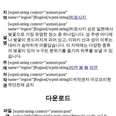
지
히로사키
역
히로사키 성은 일본에서
벚꽃으로 가장 유명한 장소 중 하나입니다. 성 주변 어디에
설
나 벚꽃이 흐드러지게 피어 있고, 이와키 산과 성이 이루는
명
대비가 숨막히게 아름답습니다. 이 지역에는 다양한 종류
의 벚꽃이 있어 누구든 분위기를 즐기며 하루를 보낼 수 있
습니다.
주
자연
봄
봄
자연
제
저
©저작권자 아오모리현
작
무단전재 금지
권
다운로드
파일
hirosaki-castle-ap2-9