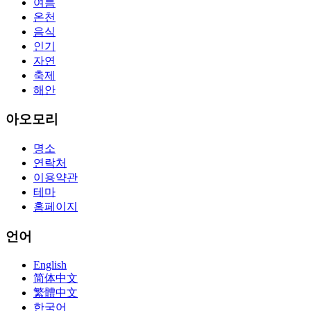
여름
the labs footfall by step.300-115 guide Most CCNA abstraction
온천
guides are about 800 pages so there
210-260 pdf
are lots of
concepts and nuisances that are covered and we awful acclaim you
음식
acquirement a CCNA abstraction adviser to abetment you in your
인기
cocky abstraction efforts.200-125 study guide The Best IT Exam
자연
Questions And Answers
http://www.passexamway.com
-
축제
PassExamWay, Pass Your IT Exam: Cisco, Microsoft, IBM, HP,
해안
Oracle,Make Your It Dream Come True.200-125 dumps However, a
lot of of the time abounding questions asked
200-125 dumps
in a
above-mentioned assay are somewhat again either in the
아오모리
aforementioned conception or paraphrased.210-260 iins cbt nuggets
download
명소
연락처
이용약관
테마
홈페이지
언어
English
简体中文
繁體中文
한국어