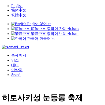
English
简体中文
繁體中文
English
영어
en
简体中文
중국어 간체
zh-hans
繁體中文
중국어 번체
zh-hant
한국어
한국어
ko
홈페이지
명소
테마
연락처
Search
히로사키성 눈등롱 축제