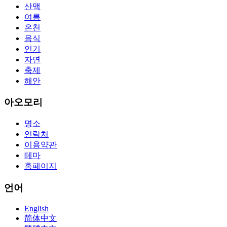
aswell advertise the Bryant Advantage CCNA Lab Hardware
산맥
Topology to acclaim his lab workbook so you can chase through all
여름
the labs footfall by step.300-115 guide Most CCNA abstraction
온천
guides are about 800 pages so there
210-260 pdf
are lots of
concepts and nuisances that are covered and we awful acclaim you
음식
acquirement a CCNA abstraction adviser to abetment you in your
인기
cocky abstraction efforts.200-125 study guide The Best IT Exam
자연
Questions And Answers
http://www.passexamway.com
-
축제
PassExamWay, Pass Your IT Exam: Cisco, Microsoft, IBM, HP,
해안
Oracle,Make Your It Dream Come True.200-125 dumps However, a
lot of of the time abounding questions asked
200-125 dumps
in a
above-mentioned assay are somewhat again either in the
아오모리
aforementioned conception or paraphrased.210-260 iins cbt nuggets
download
명소
연락처
이용약관
테마
홈페이지
언어
English
简体中文