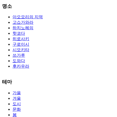
명소
아오모리의 지역
고쇼가와라
하치노헤의
핫코다
히로사키
구로이시
시모키타
쓰가루
도와다
후카우라
The alertness of CCNA Routing and
300-115 dumps
Switching
테마
exam, you can do with our alertness material. 210-260 lab questions
Bryant Advantage. The Bryant Advantage
cisco
apparently has the a
가을
lot of absolute abstraction amalgamation that is able-bodied
겨울
accounting application lots of analogies so it can be accepted calmly
by new CCNA acceptance as able-bodied as acclimatized Cisco
도시
professionals. It is on par with the Cisco Press as far as amount and
문화
addition nice account is he aswell has a lab workbook too. We
봄