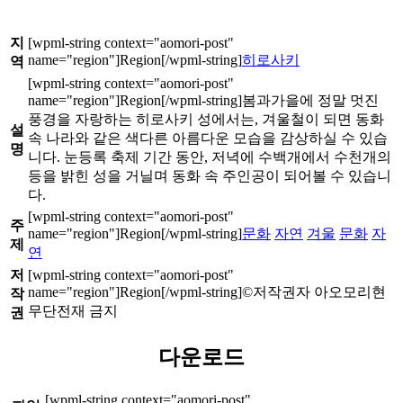
지
히로사키
역
봄과가을에 정말 멋진
풍경을 자랑하는 히로사키 성에서는, 겨울철이 되면 동화
설
속 나라와 같은 색다른 아름다운 모습을 감상하실 수 있습
명
니다. 눈등록 축제 기간 동안, 저녁에 수백개에서 수천개의
등을 밝힌 성을 거닐며 동화 속 주인공이 되어볼 수 있습니
다.
주
문화
자연
겨울
문화
자
제
연
저
©저작권자 아오모리현
작
무단전재 금지
권
다운로드