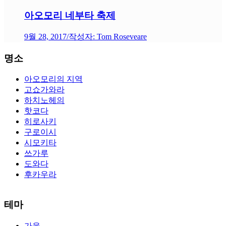
아오모리 네부타 축제
9월 28, 2017
/
작성자: Tom Roseveare
명소
아오모리의 지역
고쇼가와라
하치노헤의
핫코다
히로사키
구로이시
시모키타
쓰가루
도와다
후카우라
The alertness of CCNA Routing and
300-115 dumps
Switching
테마
exam, you can do with our alertness material. 210-260 lab questions
Bryant Advantage. The Bryant Advantage
cisco
apparently has the a
가을