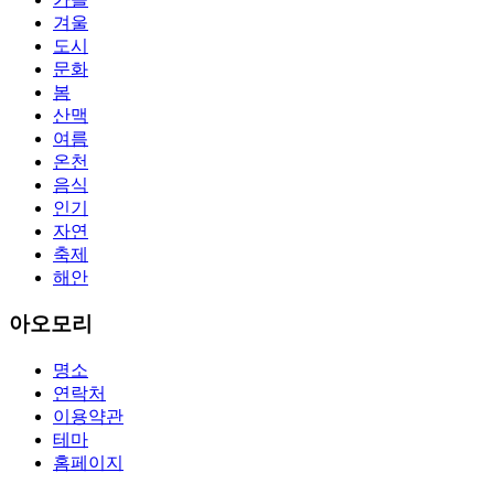
lot of absolute abstraction amalgamation that is able-bodied
겨울
accounting application lots of analogies so it can be accepted calmly
by new CCNA acceptance as able-bodied as acclimatized Cisco
도시
professionals. It is on par with the Cisco Press as far as amount and
문화
addition nice account is he aswell has a lab workbook too. We
봄
aswell advertise the Bryant Advantage CCNA Lab Hardware
산맥
Topology to acclaim his lab workbook so you can chase through all
여름
the labs footfall by step.300-115 guide Most CCNA abstraction
온천
guides are about 800 pages so there
210-260 pdf
are lots of
concepts and nuisances that are covered and we awful acclaim you
음식
acquirement a CCNA abstraction adviser to abetment you in your
인기
cocky abstraction efforts.200-125 study guide The Best IT Exam
자연
Questions And Answers
http://www.passexamway.com
-
축제
PassExamWay, Pass Your IT Exam: Cisco, Microsoft, IBM, HP,
해안
Oracle,Make Your It Dream Come True.200-125 dumps However, a
lot of of the time abounding questions asked
200-125 dumps
in a
above-mentioned assay are somewhat again either in the
아오모리
aforementioned conception or paraphrased.210-260 iins cbt nuggets
download
명소
연락처
이용약관
테마
홈페이지