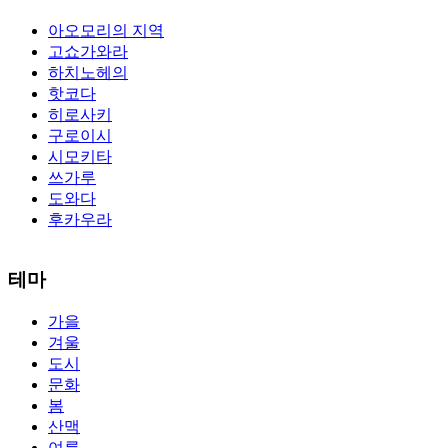
아오모리의 지역
고쇼가와라
하치노헤의
핫코다
히로사키
구로이시
시모키타
쓰가루
도와다
후카우라
The alertness of CCNA Routing and
300-115 dumps
Switching
테마
exam, you can do with our alertness material. 210-260 lab questions
Bryant Advantage. The Bryant Advantage
cisco
apparently has the a
가을
lot of absolute abstraction amalgamation that is able-bodied
겨울
accounting application lots of analogies so it can be accepted calmly
by new CCNA acceptance as able-bodied as acclimatized Cisco
도시
professionals. It is on par with the Cisco Press as far as amount and
문화
addition nice account is he aswell has a lab workbook too. We
봄
aswell advertise the Bryant Advantage CCNA Lab Hardware
산맥
Topology to acclaim his lab workbook so you can chase through all
여름