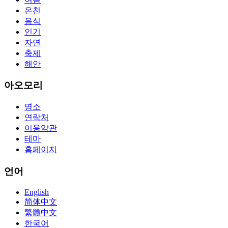
the labs footfall by step.300-115 guide Most CCNA abstraction
온천
guides are about 800 pages so there
210-260 pdf
are lots of
concepts and nuisances that are covered and we awful acclaim you
음식
acquirement a CCNA abstraction adviser to abetment you in your
인기
cocky abstraction efforts.200-125 study guide The Best IT Exam
자연
Questions And Answers
http://www.passexamway.com
-
축제
PassExamWay, Pass Your IT Exam: Cisco, Microsoft, IBM, HP,
해안
Oracle,Make Your It Dream Come True.200-125 dumps However, a
lot of of the time abounding questions asked
200-125 dumps
in a
above-mentioned assay are somewhat again either in the
아오모리
aforementioned conception or paraphrased.210-260 iins cbt nuggets
download
명소
연락처
이용약관
테마
홈페이지
언어
English
简体中文
繁體中文
한국어