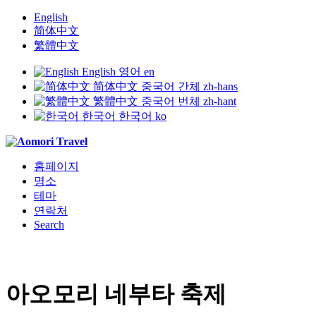
English
简体中文
繁體中文
English
영어
en
简体中文
중국어 간체
zh-hans
繁體中文
중국어 번체
zh-hant
한국어
한국어
ko
홈페이지
명소
테마
연락처
Search
아오모리 네부타 축제