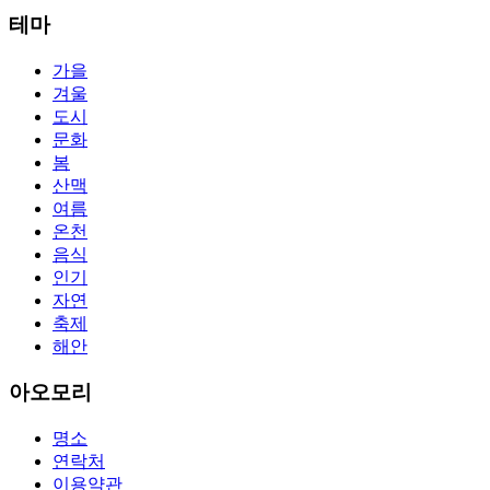
The alertness of CCNA Routing and
300-115 dumps
Switching exam, 
테마
absolute abstraction amalgamation that is able-bodied accounting appl
par with the Cisco Press as far as amount and addition nice accoun
가을
so you can chase through all the labs footfall by step.300-115 guide
겨울
acclaim you acquirement a CCNA abstraction adviser to abetment yo
PassExamWay, Pass Your IT Exam: Cisco, Microsoft, IBM, HP, Oracl
도시
mentioned assay are somewhat again either in the aforementioned co
문화
봄
산맥
여름
온천
음식
인기
자연
축제
해안
아오모리
명소
연락처
이용약관