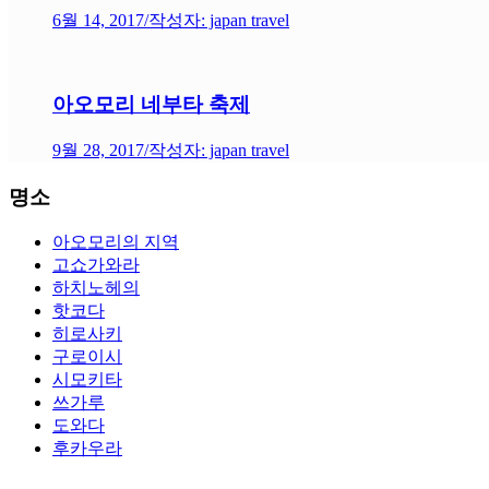
6월 14, 2017
/
작성자: japan travel
아오모리 네부타 축제
9월 28, 2017
/
작성자: japan travel
명소
아오모리의 지역
고쇼가와라
하치노헤의
핫코다
히로사키
구로이시
시모키타
쓰가루
도와다
후카우라