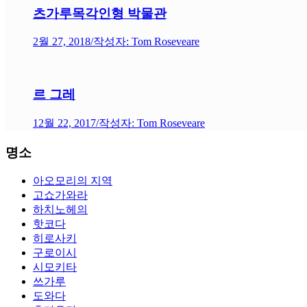
츠가루목각인형 박물관
2월 27, 2018
/
작성자: Tom Roseveare
르 그레
12월 22, 2017
/
작성자: Tom Roseveare
명소
아오모리의 지역
고쇼가와라
하치노헤의
핫코다
히로사키
구로이시
시모키타
쓰가루
도와다