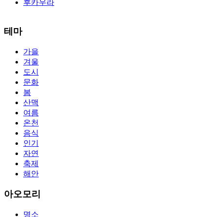
후카우라
The alertness of CCNA Routing and
300-115 dumps
Switching exam, 
테마
absolute abstraction amalgamation that is able-bodied accounting appl
par with the Cisco Press as far as amount and addition nice accoun
가을
so you can chase through all the labs footfall by step.300-115 guide
겨울
acclaim you acquirement a CCNA abstraction adviser to abetment yo
PassExamWay, Pass Your IT Exam: Cisco, Microsoft, IBM, HP, Oracl
도시
mentioned assay are somewhat again either in the aforementioned co
문화
봄
산맥
여름
온천
음식
인기
자연
축제
해안
아오모리
명소