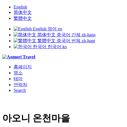
English
简体中文
繁體中文
English
영어
en
简体中文
중국어 간체
zh-hans
繁體中文
중국어 번체
zh-hant
한국어
한국어
ko
홈페이지
명소
테마
연락처
Search
아오니 온천마을