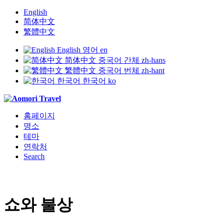
English
简体中文
繁體中文
English
영어
en
简体中文
중국어 간체
zh-hans
繁體中文
중국어 번체
zh-hant
한국어
한국어
ko
홈페이지
명소
테마
연락처
Search
쇼와 불상