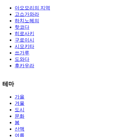
아오모리의 지역
고쇼가와라
하치노헤의
핫코다
히로사키
구로이시
시모키타
쓰가루
도와다
후카우라
The alertness of CCNA Routing and
300-115 dumps
Switching
테마
exam, you can do with our alertness material. 210-260 lab questions
Bryant Advantage. The Bryant Advantage
cisco
apparently has the a
가을
lot of absolute abstraction amalgamation that is able-bodied
겨울
accounting application lots of analogies so it can be accepted calmly
by new CCNA acceptance as able-bodied as acclimatized Cisco
도시
professionals. It is on par with the Cisco Press as far as amount and
문화
addition nice account is he aswell has a lab workbook too. We
봄
aswell advertise the Bryant Advantage CCNA Lab Hardware
산맥
Topology to acclaim his lab workbook so you can chase through all
여름
the labs footfall by step.300-115 guide Most CCNA abstraction