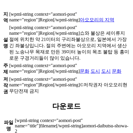
지
아오모리의 지역
역
쇼와 불상은 세이류지
절에 위치한 약 21미터의 구리좌불상으로, 일본에서 가장
설
긴 좌불상입니다. 절의 주변에는 아오모리 지역에서 생산
명
된 노송나무 목재로 만든 39미터 높이의 목조 불탑 등 흥미
로운 구경거리들이 많이 있습니다.
주
문화
도시
도시
문화
제
저
©저작권자 아오모리현
작
무단전재 금지
권
다운로드
파일
aomori-daibutsu-showa-
명
2