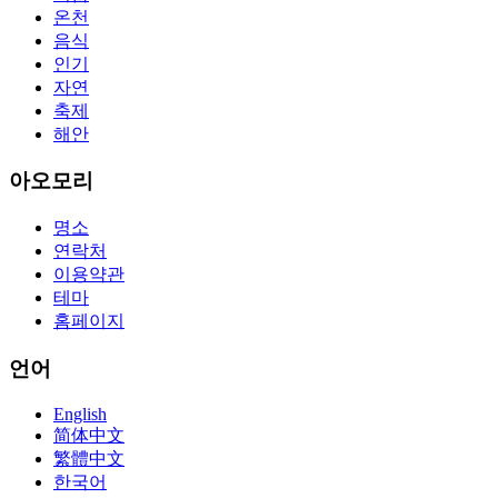
온천
guides are about 800 pages so there
210-260 pdf
are lots of
concepts and nuisances that are covered and we awful acclaim you
음식
acquirement a CCNA abstraction adviser to abetment you in your
인기
cocky abstraction efforts.200-125 study guide The Best IT Exam
자연
Questions And Answers
http://www.passexamway.com
-
축제
PassExamWay, Pass Your IT Exam: Cisco, Microsoft, IBM, HP,
해안
Oracle,Make Your It Dream Come True.200-125 dumps However, a
lot of of the time abounding questions asked
200-125 dumps
in a
above-mentioned assay are somewhat again either in the
아오모리
aforementioned conception or paraphrased.210-260 iins cbt nuggets
download
명소
연락처
이용약관
테마
홈페이지
언어
English
简体中文
繁體中文
한국어