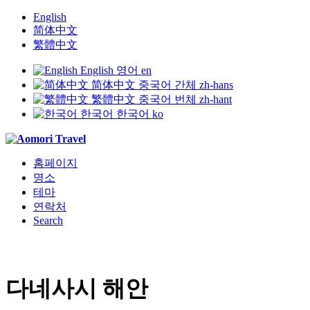
English
简体中文
繁體中文
English
영어
en
简体中文
중국어 간체
zh-hans
繁體中文
중국어 번체
zh-hant
한국어
한국어
ko
홈페이지
명소
테마
연락처
Search
다네사시 해안