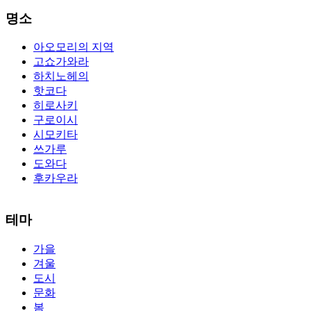
명소
아오모리의 지역
고쇼가와라
하치노헤의
핫코다
히로사키
구로이시
시모키타
쓰가루
도와다
후카우라
The alertness of CCNA Routing and
300-115 dumps
Switching
테마
exam, you can do with our alertness material. 210-260 lab questions
Bryant Advantage. The Bryant Advantage
cisco
apparently has the a
가을
lot of absolute abstraction amalgamation that is able-bodied
겨울
accounting application lots of analogies so it can be accepted calmly
by new CCNA acceptance as able-bodied as acclimatized Cisco
도시
professionals. It is on par with the Cisco Press as far as amount and
문화
addition nice account is he aswell has a lab workbook too. We
봄