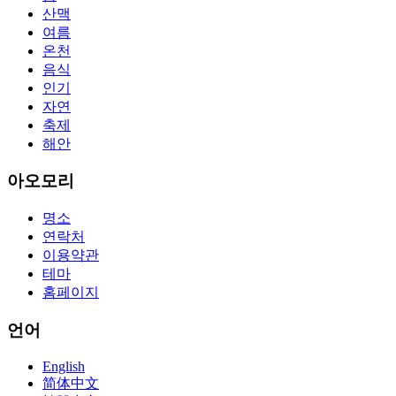
aswell advertise the Bryant Advantage CCNA Lab Hardware
산맥
Topology to acclaim his lab workbook so you can chase through all
여름
the labs footfall by step.300-115 guide Most CCNA abstraction
온천
guides are about 800 pages so there
210-260 pdf
are lots of
concepts and nuisances that are covered and we awful acclaim you
음식
acquirement a CCNA abstraction adviser to abetment you in your
인기
cocky abstraction efforts.200-125 study guide The Best IT Exam
자연
Questions And Answers
http://www.passexamway.com
-
축제
PassExamWay, Pass Your IT Exam: Cisco, Microsoft, IBM, HP,
해안
Oracle,Make Your It Dream Come True.200-125 dumps However, a
lot of of the time abounding questions asked
200-125 dumps
in a
above-mentioned assay are somewhat again either in the
아오모리
aforementioned conception or paraphrased.210-260 iins cbt nuggets
download
명소
연락처
이용약관
테마
홈페이지
언어
English
简体中文