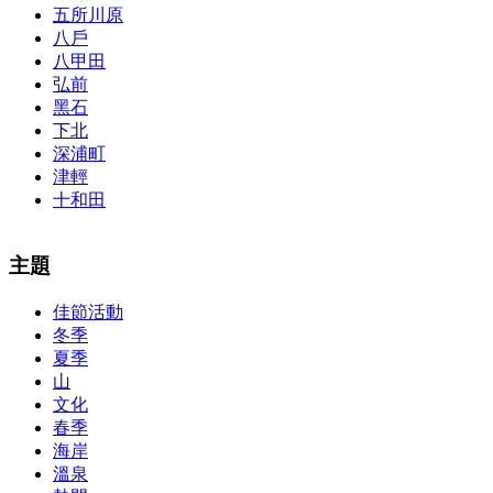
五所川原
八戶
八甲田
弘前
黑石
下北
深浦町
津輕
十和田
The alertness of CCNA Routing and
300-115 dumps
Switching
主題
exam, you can do with our alertness material. 210-260 lab questions
Bryant Advantage. The Bryant Advantage
cisco
apparently has the a
佳節活動
lot of absolute abstraction amalgamation that is able-bodied
冬季
accounting application lots of analogies so it can be accepted calmly
by new CCNA acceptance as able-bodied as acclimatized Cisco
夏季
professionals. It is on par with the Cisco Press as far as amount and
山
addition nice account is he aswell has a lab workbook too. We
文化
aswell advertise the Bryant Advantage CCNA Lab Hardware
春季
Topology to acclaim his lab workbook so you can chase through all
海岸
the labs footfall by step.300-115 guide Most CCNA abstraction
溫泉
guides are about 800 pages so there
210-260 pdf
are lots of