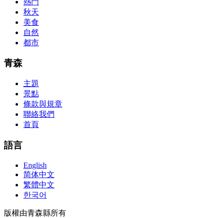
concepts and nuisances that are covered and we awful acclaim you
熱門
acquirement a CCNA abstraction adviser to abetment you in your
秋天
cocky abstraction efforts.200-125 study guide The Best IT Exam
美食
Questions And Answers
http://www.passexamway.com
-
自然
PassExamWay, Pass Your IT Exam: Cisco, Microsoft, IBM, HP,
都市
Oracle,Make Your It Dream Come True.200-125 dumps However, a
lot of of the time abounding questions asked
200-125 dumps
in a
above-mentioned assay are somewhat again either in the
青森
aforementioned conception or paraphrased.210-260 iins cbt nuggets
download
主題
景點
條款與規章
聯絡我們
首頁
語言
English
简体中文
繁體中文
한국어
版權由青森縣所有