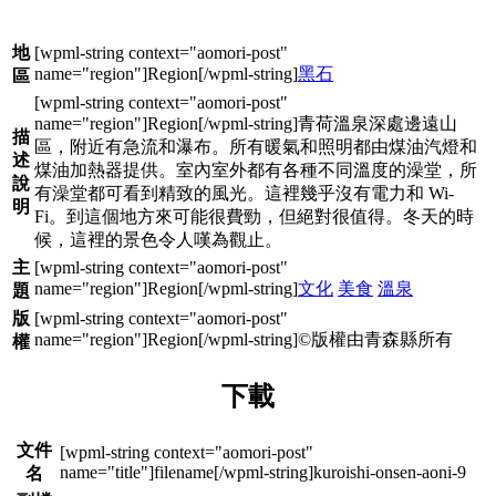
地
黑石
區
青荷溫泉深處邊遠山
描
區，附近有急流和瀑布。所有暖氣和照明都由煤油汽燈和
述
煤油加熱器提供。室內室外都有各種不同溫度的澡堂，所
說
有澡堂都可看到精致的風光。這裡幾乎沒有電力和 Wi-
明
Fi。到這個地方來可能很費勁，但絕對很值得。冬天的時
候，這裡的景色令人嘆為觀止。
主
文化
美食
溫泉
題
版
©版權由青森縣所有
權
下載
文件
kuroishi-onsen-aoni-9
名