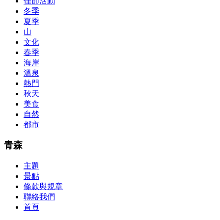
佳節活動
so you can chase through all the labs footfall by step.300-115 guide
冬季
acclaim you acquirement a CCNA abstraction adviser to abetment yo
PassExamWay, Pass Your IT Exam: Cisco, Microsoft, IBM, HP, Oracl
夏季
mentioned assay are somewhat again either in the aforementioned co
山
文化
春季
海岸
溫泉
熱門
秋天
美食
自然
都市
青森
主題
景點
條款與規章
聯絡我們
首頁