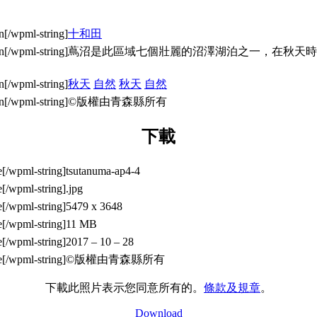
十和田
蔦沼是此區域七個壯麗的沼澤湖泊之一，在秋天時
秋天
自然
秋天
自然
©版權由青森縣所有
下載
tsutanuma-ap4-4
.jpg
5479 x 3648
11 MB
2017 – 10 – 28
©版權由青森縣所有
下載此照片表示您同意所有的。
條款及規章
。
Download