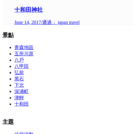
十和田神社
June 14, 2017
/
通過： japan travel
景點
青森地區
五所川原
八戶
八甲田
弘前
黑石
下北
深浦町
津輕
十和田
The alertness of CCNA Routing and
300-115 dumps
Switching exam, 
主題
absolute abstraction amalgamation that is able-bodied accounting appl
par with the Cisco Press as far as amount and addition nice accoun