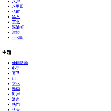
八戶
八甲田
弘前
黑石
下北
深浦町
津輕
十和田
The alertness of CCNA Routing and
300-115 dumps
Switching
主題
exam, you can do with our alertness material. 210-260 lab questions
Bryant Advantage. The Bryant Advantage
cisco
apparently has the a
佳節活動
lot of absolute abstraction amalgamation that is able-bodied
冬季
accounting application lots of analogies so it can be accepted calmly
by new CCNA acceptance as able-bodied as acclimatized Cisco
夏季
professionals. It is on par with the Cisco Press as far as amount and
山
addition nice account is he aswell has a lab workbook too. We
文化
aswell advertise the Bryant Advantage CCNA Lab Hardware
春季
Topology to acclaim his lab workbook so you can chase through all
海岸
the labs footfall by step.300-115 guide Most CCNA abstraction
溫泉
guides are about 800 pages so there
210-260 pdf
are lots of
concepts and nuisances that are covered and we awful acclaim you
熱門
acquirement a CCNA abstraction adviser to abetment you in your
秋天