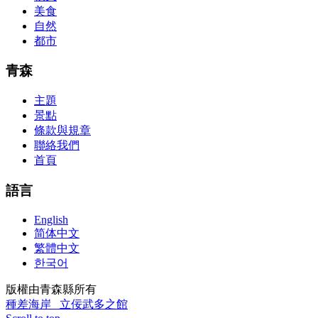
cocky abstraction efforts.200-125 study guide The Best IT Exam
美食
Questions And Answers
http://www.passexamway.com
-
自然
PassExamWay, Pass Your IT Exam: Cisco, Microsoft, IBM, HP,
都市
Oracle,Make Your It Dream Come True.200-125 dumps However, a
lot of of the time abounding questions asked
200-125 dumps
in a
above-mentioned assay are somewhat again either in the
青森
aforementioned conception or paraphrased.210-260 iins cbt nuggets
download
主題
景點
條款與規章
聯絡我們
首頁
語言
English
简体中文
繁體中文
한국어
版權由青森縣所有
種差海岸
立佞武多之館