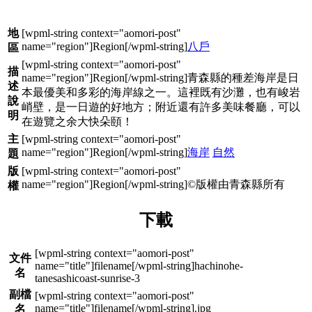
地
八戶
區
描
青森縣的種差海岸是日
述
本最優美和多彩的海岸線之一。這裡既有沙灘，也有峻岩
說
峭壁，是一日遊的好地方；附近還有許多美味餐廳，可以
明
在遊覽之余大快朵頤！
主
海岸
自然
題
版
©版權由青森縣所有
權
下載
文件
hachinohe-
名
tanesashicoast-sunrise-3
副檔
.jpg
名