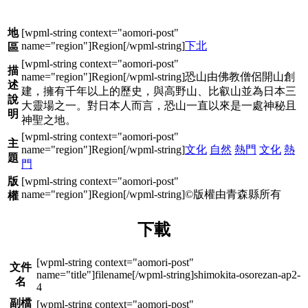
地
下北
區
描
恐山由佛教僧侶開山創
述
建，擁有千年以上的歷史，與高野山、比叡山並為日本三
說
大靈場之一。對日本人而言，恐山一直以來是一處神秘且
明
神聖之地。
主
文化
自然
熱門
文化
熱
題
門
版
©版權由青森縣所有
權
下載
文件
shimokita-osorezan-ap2-
名
4
副檔