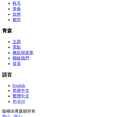
acquirement a CCNA abstraction adviser to abetment you in your
秋天
cocky abstraction efforts.200-125 study guide The Best IT Exam
美食
Questions And Answers
http://www.passexamway.com
-
自然
PassExamWay, Pass Your IT Exam: Cisco, Microsoft, IBM, HP,
都市
Oracle,Make Your It Dream Come True.200-125 dumps However, a
lot of of the time abounding questions asked
200-125 dumps
in a
above-mentioned assay are somewhat again either in the
青森
aforementioned conception or paraphrased.210-260 iins cbt nuggets
download
主題
景點
條款與規章
聯絡我們
首頁
語言
English
简体中文
繁體中文
한국어
版權由青森縣所有
恐山
恐山