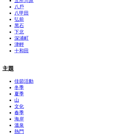
五所川原
八戶
八甲田
弘前
黑石
下北
深浦町
津輕
十和田
The alertness of CCNA Routing and
300-115 dumps
Switching
主題
exam, you can do with our alertness material. 210-260 lab questions
Bryant Advantage. The Bryant Advantage
cisco
apparently has the a
佳節活動
lot of absolute abstraction amalgamation that is able-bodied
冬季
accounting application lots of analogies so it can be accepted calmly
by new CCNA acceptance as able-bodied as acclimatized Cisco
夏季
professionals. It is on par with the Cisco Press as far as amount and
山
addition nice account is he aswell has a lab workbook too. We
文化
aswell advertise the Bryant Advantage CCNA Lab Hardware
春季
Topology to acclaim his lab workbook so you can chase through all
海岸
the labs footfall by step.300-115 guide Most CCNA abstraction
溫泉
guides are about 800 pages so there
210-260 pdf
are lots of
concepts and nuisances that are covered and we awful acclaim you
熱門