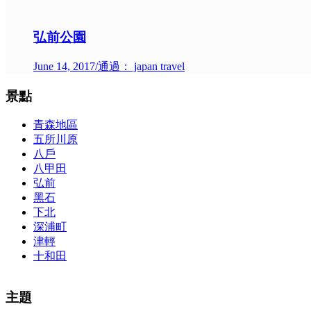
弘前公園
June 14, 2017
/
通過： japan travel
景點
青森地區
五所川原
八戶
八甲田
弘前
黑石
下北
深浦町
津輕
十和田
The alertness of CCNA Routing and
300-115 dumps
Switching exam, 
主題
absolute abstraction amalgamation that is able-bodied accounting appl