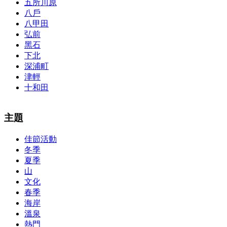
五所川原
八戶
八甲田
弘前
黑石
下北
深浦町
津輕
十和田
The alertness of CCNA Routing and
300-115 dumps
Switching
主題
exam, you can do with our alertness material. 210-260 lab questions
Bryant Advantage. The Bryant Advantage
cisco
apparently has the a
佳節活動
lot of absolute abstraction amalgamation that is able-bodied
冬季
accounting application lots of analogies so it can be accepted calmly
by new CCNA acceptance as able-bodied as acclimatized Cisco
夏季
professionals. It is on par with the Cisco Press as far as amount and
山
addition nice account is he aswell has a lab workbook too. We
文化
aswell advertise the Bryant Advantage CCNA Lab Hardware
春季
Topology to acclaim his lab workbook so you can chase through all
海岸
the labs footfall by step.300-115 guide Most CCNA abstraction
溫泉
guides are about 800 pages so there
210-260 pdf
are lots of
concepts and nuisances that are covered and we awful acclaim you
熱門