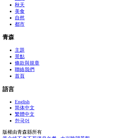
acquirement a CCNA abstraction adviser to abetment you in your
秋天
cocky abstraction efforts.200-125 study guide The Best IT Exam
美食
Questions And Answers
http://www.passexamway.com
-
自然
PassExamWay, Pass Your IT Exam: Cisco, Microsoft, IBM, HP,
都市
Oracle,Make Your It Dream Come True.200-125 dumps However, a
lot of of the time abounding questions asked
200-125 dumps
in a
above-mentioned assay are somewhat again either in the
青森
aforementioned conception or paraphrased.210-260 iins cbt nuggets
download
主題
景點
條款與規章
聯絡我們
首頁
語言
English
简体中文
繁體中文
한국어
版權由青森縣所有