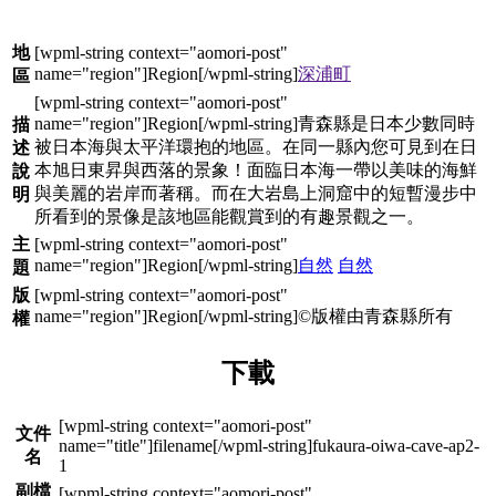
地
深浦町
區
青森縣是日本少數同時
描
被日本海與太平洋環抱的地區。在同一縣內您可見到在日
述
本旭日東昇與西落的景象！面臨日本海一帶以美味的海鮮
說
與美麗的岩岸而著稱。而在大岩島上洞窟中的短暫漫步中
明
所看到的景像是該地區能觀賞到的有趣景觀之一。
主
自然
自然
題
版
©版權由青森縣所有
權
下載
文件
fukaura-oiwa-cave-ap2-
名
1
副檔