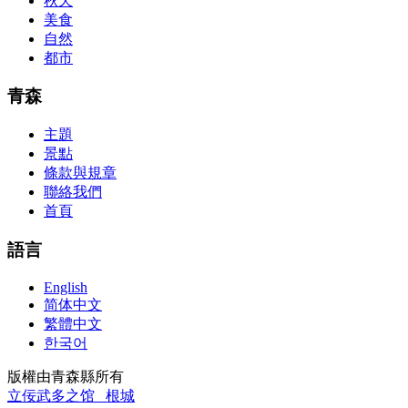
秋天
cocky abstraction efforts.200-125 study guide The Best IT Exam
美食
Questions And Answers
http://www.passexamway.com
-
自然
PassExamWay, Pass Your IT Exam: Cisco, Microsoft, IBM, HP,
都市
Oracle,Make Your It Dream Come True.200-125 dumps However, a
lot of of the time abounding questions asked
200-125 dumps
in a
above-mentioned assay are somewhat again either in the
青森
aforementioned conception or paraphrased.210-260 iins cbt nuggets
download
主題
景點
條款與規章
聯絡我們
首頁
語言
English
简体中文
繁體中文
한국어
版權由青森縣所有
立佞武多之馆
根城