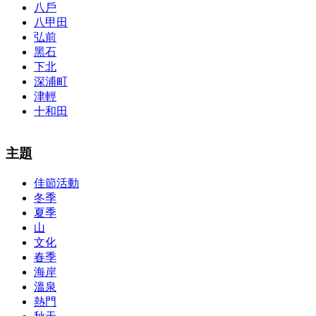
八戶
八甲田
弘前
黑石
下北
深浦町
津輕
十和田
The alertness of CCNA Routing and
300-115 dumps
Switching
主題
exam, you can do with our alertness material. 210-260 lab questions
Bryant Advantage. The Bryant Advantage
cisco
apparently has the a
佳節活動
lot of absolute abstraction amalgamation that is able-bodied
冬季
accounting application lots of analogies so it can be accepted calmly
by new CCNA acceptance as able-bodied as acclimatized Cisco
夏季
professionals. It is on par with the Cisco Press as far as amount and
山
addition nice account is he aswell has a lab workbook too. We
文化
aswell advertise the Bryant Advantage CCNA Lab Hardware
春季
Topology to acclaim his lab workbook so you can chase through all
海岸
the labs footfall by step.300-115 guide Most CCNA abstraction
溫泉
guides are about 800 pages so there
210-260 pdf
are lots of
concepts and nuisances that are covered and we awful acclaim you
熱門
acquirement a CCNA abstraction adviser to abetment you in your