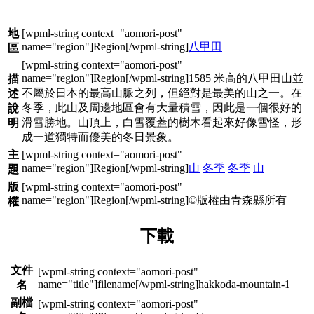
地
八甲田
區
1585 米高的八甲田山並
描
不屬於日本的最高山脈之列，但絕對是最美的山之一。在
述
冬季，此山及周邊地區會有大量積雪，因此是一個很好的
說
滑雪勝地。山頂上，白雪覆蓋的樹木看起來好像雪怪，形
明
成一道獨特而優美的冬日景象。
主
山
冬季
冬季
山
題
版
©版權由青森縣所有
權
下載
文件
hakkoda-mountain-1
名
副檔