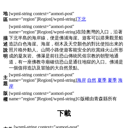
地
下北
區
在陸奧灣的入口，沿著
下北半島的海岸線，便是佛浦海崖。遊客可以搭乘觀景船
描
造訪白色海崖。海崖，樹木及天空顏色的對比使拍出來的
述
照片格外動人。山間小路使遊客能安全的欣賞綠火山所形
說
成的凝灰岩。佛瀑是前往恐山傳統民俗宗教的朝聖地通
明
道，有一座佛教寺廟確信恐山是通往地獄的入口。佛浦是
一個值得造訪及冒險的大自然景點。
主
海岸
自然
夏季
夏季
海
題
岸
版
©版權由青森縣所有
權
下載