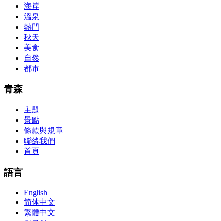
海岸
the labs footfall by step.300-115 guide Most CCNA abstraction
溫泉
guides are about 800 pages so there
210-260 pdf
are lots of
concepts and nuisances that are covered and we awful acclaim you
熱門
acquirement a CCNA abstraction adviser to abetment you in your
秋天
cocky abstraction efforts.200-125 study guide The Best IT Exam
美食
Questions And Answers
http://www.passexamway.com
-
自然
PassExamWay, Pass Your IT Exam: Cisco, Microsoft, IBM, HP,
都市
Oracle,Make Your It Dream Come True.200-125 dumps However, a
lot of of the time abounding questions asked
200-125 dumps
in a
above-mentioned assay are somewhat again either in the
青森
aforementioned conception or paraphrased.210-260 iins cbt nuggets
download
主題
景點
條款與規章
聯絡我們
首頁
語言
English
简体中文
繁體中文