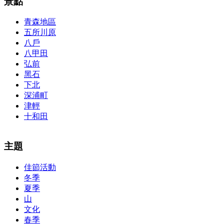
景點
青森地區
五所川原
八戶
八甲田
弘前
黑石
下北
深浦町
津輕
十和田
The alertness of CCNA Routing and
300-115 dumps
Switching
主題
exam, you can do with our alertness material. 210-260 lab questions
Bryant Advantage. The Bryant Advantage
cisco
apparently has the a
佳節活動
lot of absolute abstraction amalgamation that is able-bodied
冬季
accounting application lots of analogies so it can be accepted calmly
by new CCNA acceptance as able-bodied as acclimatized Cisco
夏季
professionals. It is on par with the Cisco Press as far as amount and
山
addition nice account is he aswell has a lab workbook too. We
文化
aswell advertise the Bryant Advantage CCNA Lab Hardware
春季
Topology to acclaim his lab workbook so you can chase through all